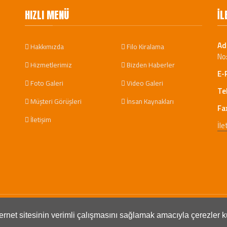
HIZLI MENÜ
İL
Ad
Hakkımızda
Filo Kiralama
No
Hizmetlerimiz
Bizden Haberler
E-
Foto Galeri
Video Galeri
Te
Müşteri Görüşleri
İnsan Kaynakları
Fa
İletişim
İle
çoğaltılması ve dağıtılması halinde yasal haklarımız işletilecektir.
nternet sitesinin verimli çalışmasını sağlamak amacıyla çerezler k