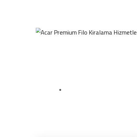
Pzt - Cum 09:00 - 19:00
0312 280 00 31
Araç Kiralama Hizm
Anasayfa
Araç Kiralama Hizmeti