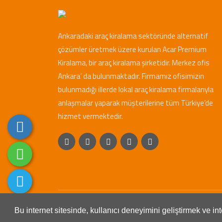
Ankaradaki araç kiralama sektöründe alternatif
çözümler üretmek üzere kurulan Acar Premium
Kiralama, bir araç kiralama şirketidir. Merkez ofis
Ankara’ da bulunmaktadır. Firmamız ofisimizin
bulunmadığı illerde lokal araç kiralama firmalarıyla
anlaşmalar yaparak müşterilerine tüm Türkiye’de
hizmet vermektedir.
Copyright © 2023. Her Hakkı Saklıdır. kopyalanması, 
Bu internet sitesinde, kullanıcı deneyimini geliştirmek ve i