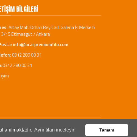
ETIŞIM BILGILERI
res:
Altay Mah. Orhan Bey Cad. Galeria İş Merkezi
: 3/15 Etimesgut / Ankara
Posta:
info@acarpremiumfilo.com
lefon:
0312 280 00 31
x:
0312 280 00 31
tişim
ullanılmaktadır.
Ayrıntıları inceleyin
Tamam